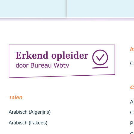
I
C
C
Talen
A
Arabisch (Algerijns)
C
Arabisch (Irakees)
P