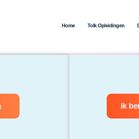
Home
Tolk Opleidingen
ik be
n