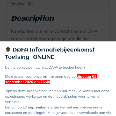
Reviews (0)
Description
Kandidaten die onze voorlichting en DAFA
cursussen hebben gevolgd, en die alle
toetsonderdelen (à vue, consecutief en
DAFA Informatiebijeenkomst
gesprektolken) met succes hebben behaald,
Toetsing- ONLINE
kunnen zich vervolgens inschrijven in het
Ben je benieuwd naar wat DAFA te bieden heeft?
Register voor beëdigde tolken en vertalers
(Rbtv) op voorwaarde een verklaring omtrent
Meld je aan voor onze
online
open dag op
dinsdag 01
september 2026 om 16:30
gedrag (VOG) kan worden overlegd.
Aangezien Berber (Tarifit) zelden als
Tijdens deze bijeenkomst van één uur maak je kennis met onze
opleidingen, werkwijze en de mogelijkheden voor tolken en
geschreven taal wordt gebruikt, wordt het
vertalers.
tolkonderdeel à vue van Berber (Tarifit) naar
Let op: op
17 september
starten we met een nieuwe reeks
cursussen en toetsingen. Meld je voor de zomervakantie aan via
het Nederlands niet getoetst. Het à vue