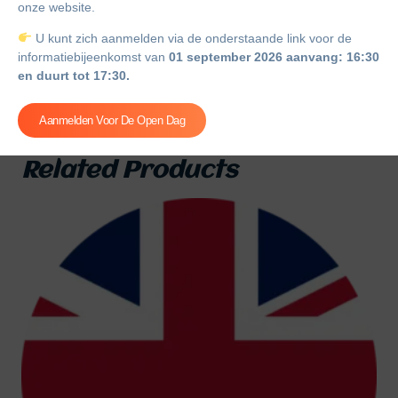
onze website.
onderdeel van Nederlands naar Tarifit wordt
U kunt zich aanmelden via de onderstaande link voor de
wel afgenomen samen met andere
informatiebijeenkomst van
01 september 2026 aanvang: 16:30
toetsonderdelen (consecutief in beide
en duurt tot 17:30.
richtingen; en het rollenspel).
Aanmelden Voor De Open Dag
Related Products