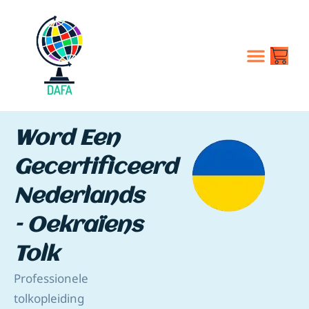
Tolk Opleidi
DAFA Training
Word Een
Gecertificeerd
Nederlands
– Oekraïens
Tolk
Professionele
tolkopleiding