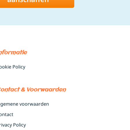
aal
aliteit in
oorden
oorden
nformatie
.
ookie Policy
ontact & Voorwaarden
lgemene voorwaarden
ontact
rivacy Policy
menleving